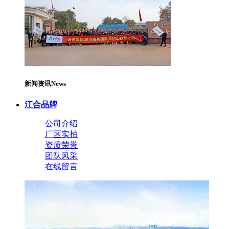
新闻资讯
News
江合品牌
公司介绍
厂区实拍
资质荣誉
团队风采
在线留言