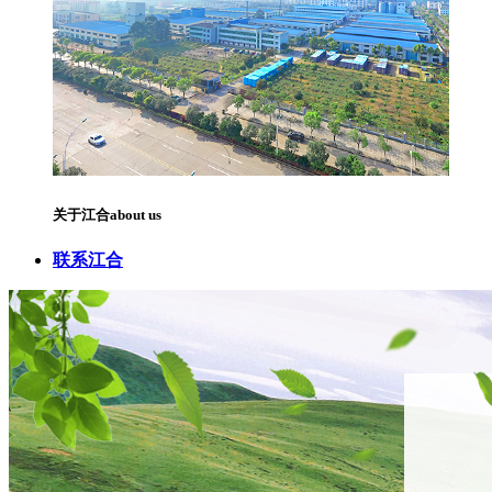
关于江合
about us
联系江合