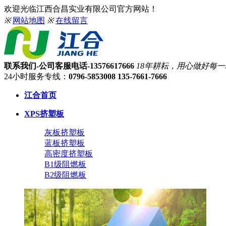
欢迎光临江西合昌实业有限公司官方网站！
※
网站地图
※
在线留言
联系我们-公司客服电话-13576617666
18年耕耘，用心做好每
24小时服务专线：
0796-5853008
135-7661-7666
江合首页
XPS挤塑板
灰板挤塑板
蓝板挤塑板
高密度挤塑板
B1级阻燃板
B2级阻燃板